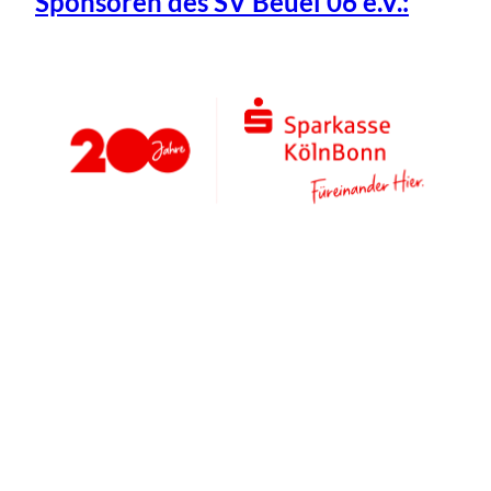
Sponsoren des SV Beuel 06 e.V.: