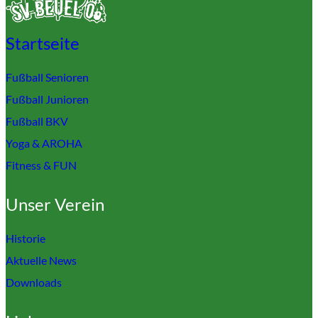
Startseite
Fußball Senioren
Fußball Junioren
Fußball BKV
Yoga & AROHA
Fitness & FUN
Unser Verein
Historie
Aktuelle News
Downloads